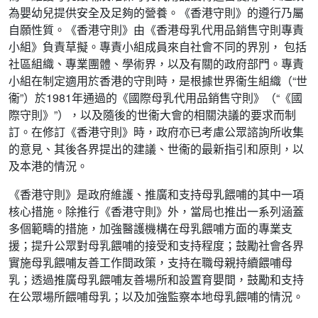
為嬰幼兒提供安全及足夠的營養。《香港守則》的遵行乃屬
自願性質。《香港守則》由《香港母乳代用品銷售守則專責
小組》負責草擬。專責小組成員來自社會不同的界別， 包括
社區組織、專業團體、學術界，以及有關的政府部門。專責
小組在制定適用於香港的守則時，是根據世界衞生組織（“世
衞”）於1981年通過的《國際母乳代用品銷售守則》（“《國
際守則》”），以及隨後的世衞大會的相關決議的要求而制
訂。在修訂《香港守則》時，政府亦已考慮公眾諮詢所收集
的意見、其後各界提出的建議、世衞的最新指引和原則，以
及本港的情況。
《香港守則》是政府維護、推廣和支持母乳餵哺的其中一項
核心措施。除推行《香港守則》外，當局也推出一系列涵蓋
多個範疇的措施，加強醫護機構在母乳餵哺方面的專業支
援；提升公眾對母乳餵哺的接受和支持程度；鼓勵社會各界
實施母乳餵哺友善工作間政策，支持在職母親持續餵哺母
乳；透過推廣母乳餵哺友善場所和設置育嬰間，鼓勵和支持
在公眾場所餵哺母乳；以及加強監察本地母乳餵哺的情況。